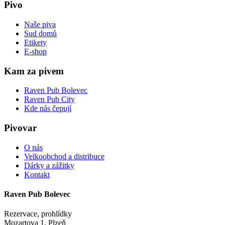
Pivo
Naše piva
Sud domů
Etikety
E-shop
Kam za pivem
Raven Pub Bolevec
Raven Pub City
Kde nás čepují
Pivovar
O nás
Velkoobchod a distribuce
Dárky a zážitky
Kontakt
Raven Pub Bolevec
Rezervace, prohlídky
Mozartova 1, Plzeň