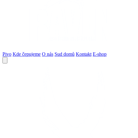
Pivo
Kde čepujeme
O nás
Sud domů
Kontakt
E-shop