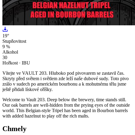
19
°
Stupňovitost
9
%
Alkohol
30
Hořkost · IBU
Vítejte ve VAULT 203. Hluboko pod pivovarem se zastavil čas.
Skryty před světem i světlem zde leží naše dubové sudy. Toto pivo
zrálo v sudech po americkém bourbonu a k mohutnému tělu jsme
ještě přidali lískové oříšky.
Welcome to Vault 203. Deep below the brewery, time stands still.
Our oak barrels are well-hidden from the prying eyes of the outside
world. This Belgian-style Tripel has been aged in Bourbon barrels
with added hazelnut to play off the rich malts.
Chmely