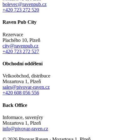
bolevec@ravenpub.cz
+420 723 272 520
Raven Pub City
Rezervace
Plachého 10, Plzeň
city@ravenpub.cz
+420 723 272 527
Obchodní oddělení
Velkoobchod, distribuce
Mozartova 1, Plzeň
sales@pivovar-raven.cz
+420 608 056 556
Back Office
Informace, suvenýry
Mozartova 1, Plzeň
info@pivovar-raven.cz
© 2026 Pivovar Raven · Mozartova 1, Plzeň